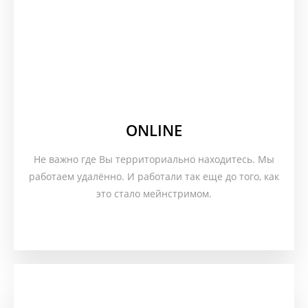
ONLINE
Не важно где Вы территориально находитесь. Мы
работаем удалённо. И работали так еще до того, как
это стало мейнстримом.