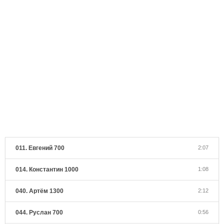
011. Евгений 700
2:07
014. Константин 1000
1:08
040. Артём 1300
2:12
044. Руслан 700
0:56