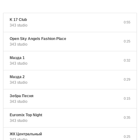
K 17 Club
0:55
343 studio
Open Sky Angels Fashion Place
0:25
343 studio
Мазда 1
0:32
343 studio
Мазда 2
0:29
343 studio
Зебра Песня
0:15
343 studio
Euromix Top Night
0:35
343 studio
ЖК Центральный
0:25
343 studio