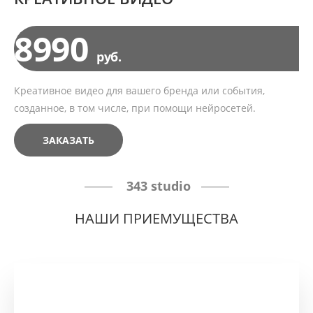
8990
руб.
Креативное видео для вашего бренда или события,
созданное, в том числе, при помощи нейросетей.
ЗАКАЗАТЬ
343 studio
НАШИ ПРИЕМУЩЕСТВА