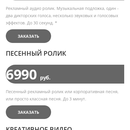
Рекламный аудио ролик. Музыкальная подложка, один -
два дикторских голоса, несколько звуковых и голосовых
эффектов. До 30 секунд. *
ЗАКАЗАТЬ
ПЕСЕННЫЙ РОЛИК
6990
руб.
Песенный рекламный ролик или корпоративная песня,
или просто классная песня. До 3 минут.
ЗАКАЗАТЬ
КРЕАТИВНОЕ ВИДЕО