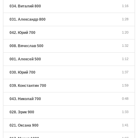
034. Виталий 800
1:16
031. Александр 800
1:28
042. Юрий 700
1:20
008. Вячеслав 500
1:32
001. Алексей 500
1:12
030. Юрий 700
1:37
039. Константин 700
1:59
043. Николай 700
0:48
028. Эрик 900
1:33
021. Оксана 900
1:41