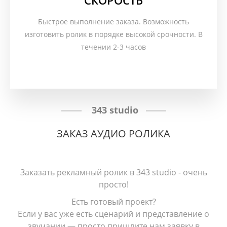
Быстрое выполнение заказа. Возможность
изготовить ролик в порядке высокой срочности. В
течении 2-3 часов
343 studio
ЗАКАЗ АУДИО РОЛИКА
Заказать рекламный ролик в 343 studio - очень
просто!
Есть готовый проект?
Если у вас уже есть сценарий и представление о
звучании — просто пришлите нам заявку в